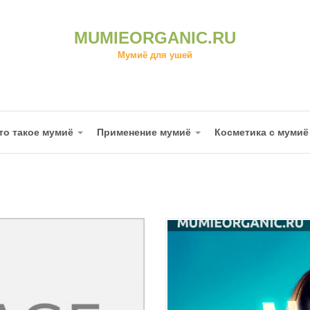
MUMIEORGANIC.RU
Мумиё для ушей
то такое мумиё
Применение мумиё
Косметика с муми