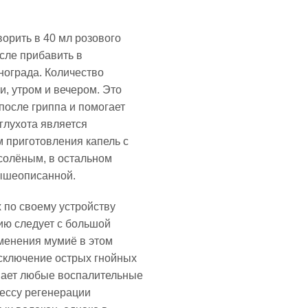
орить в 40 мл розового
сле прибавить в
нограда. Количество
, утром и вечером. Это
после гриппа и помогает
глухота является
м приготовления капель с
солёным, в остальном
вышеописанной.
 по своему устройству
нию следует с большой
менения мумиё в этом
исключение острых гнойных
мает любые воспалительные
цессу регенерации