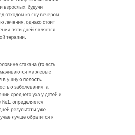
 и взрослых, будучи
д отходом ко сну вечером.
ю лечения, однако стоит
жении пяти дней является
ой терапии.
ловине стакана (то есть
 смачиваются марлевые
я в ушную полость.
естью заболевания, а
нии среднего уха у детей и
те №1, определяется
дней результаты уже
учае лучше обратится к