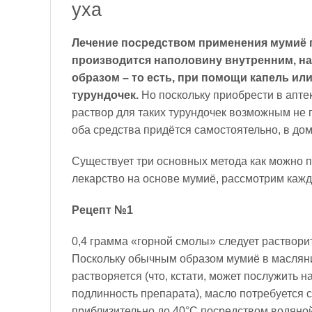
уха
Лечение посредством применения мумиё п
производится наполовину внутренним, 
образом – то есть, при помощи капель ил
турундочек.
Но поскольку приобрести в аптек
раствор для таких турундочек возможным не 
оба средства придётся самостоятельно, в до
Существует три основных метода как можно 
лекарство на основе мумиё, рассмотрим кажд
Рецепт №1
0,4 грамма «горной смолы» следует растворит
Поскольку обычным образом мумиё в маслян
растворяется (что, кстати, может послужить 
подлинность препарата), масло потребуется с
приблизительно до 40°C посредством водяно