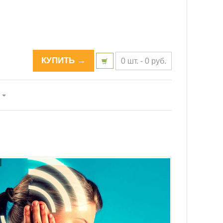
КУПИТЬ →
0 шт. -
0
р
уб.
ё