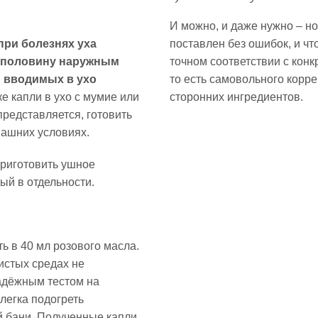
И можно, и даже нужно – но
ри болезнях уха
поставлен без ошибок, и ч
наполовину наружным
точном соответствии с кон
и вводимых в ухо
то есть самовольного корр
е капли в ухо с мумие или
сторонних ингредиентов.
представляется, готовить
машних условиях.
приготовить ушное
ый в отдельности.
ь в 40 мл розового масла.
истых средах не
надёжным тестом на
легка подогреть
й бани. Полученные капли