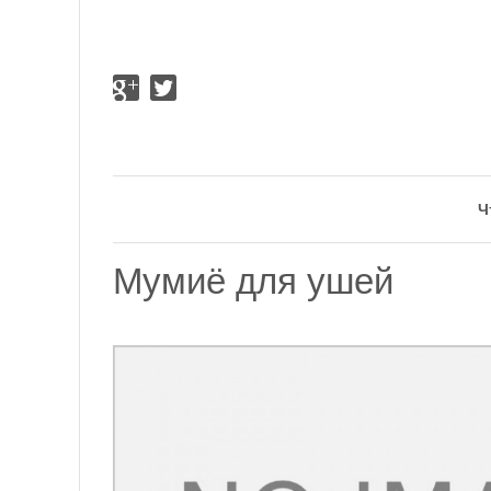
Ч
Мумиё для ушей