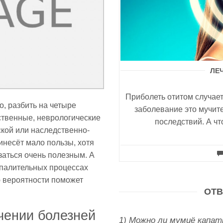
ЛЕ
Приболеть отитом случает
, разбить на четыре
заболевание это мучите
ственные, неврологические
последствий. А чт
кой или наследственно-
инесёт мало пользы, хотя
заться очень полезным. А
спалительных процессах
ю вероятности поможет
ОТВ
чении болезней
1) Можно ли мумиё капат