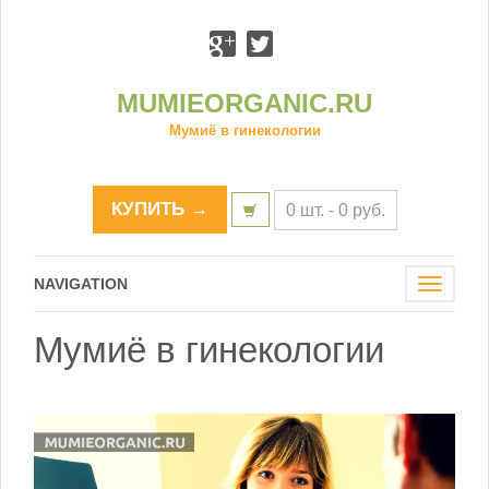
MUMIEORGANIC.RU
Мумиё в гинекологии
КУПИТЬ →
0 шт. -
0
р
уб.
NAVIGATION
Toggle
navigat
Мумиё в гинекологии