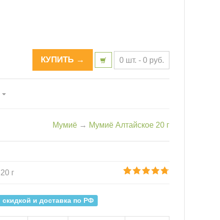
КУПИТЬ →
0 шт. -
0
р
уб.
ё
Мумиё
→
Мумиё Алтайское 20 г
20 г
4.71
5
7
из
основано
на
 скидкой и доставка по РФ
оценках
клиентов