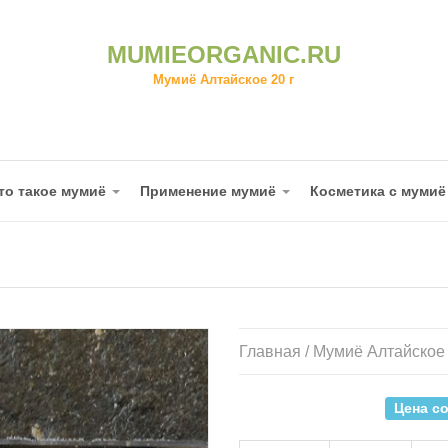
MUMIEORGANIC.RU
Мумиё Алтайское 20 г
то такое мумиё
Применение мумиё
Косметика с муми
Главная
/ Мумиё Алтайское 
Цена со