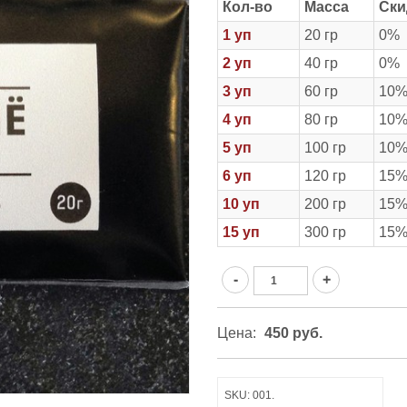
Кол-во
Масса
Ски
1 уп
20 гр
0%
2 уп
40 гр
0%
3 уп
60 гр
10
4 уп
80 гр
10
5 уп
100 гр
10
6 уп
120 гр
15
10 уп
200 гр
15
15 уп
300 гр
15
Цена:
450
р
уб.
SKU:
001
.