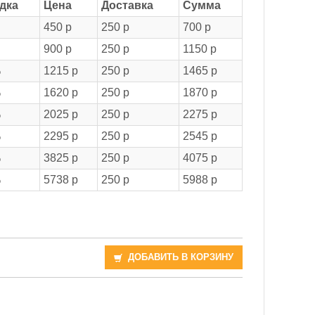
дка
Цена
Доставка
Сумма
450 р
250 р
700 р
900 р
250 р
1150 р
%
1215 р
250 р
1465 р
%
1620 р
250 р
1870 р
%
2025 р
250 р
2275 р
%
2295 р
250 р
2545 р
%
3825 р
250 р
4075 р
%
5738 р
250 р
5988 р
ДОБАВИТЬ В КОРЗИНУ