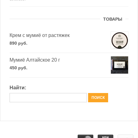
ТОВАРЫ
Крем с мумиё от растяжек
890
р
уб.
Мумиё Алтайское 20 г
450
р
уб.
Найти: