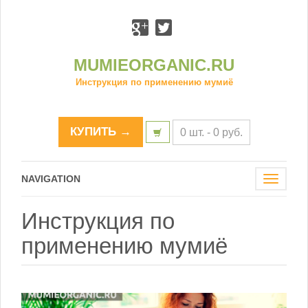
MUMIEORGANIC.RU
Инструкция по применению мумиё
КУПИТЬ →
0 шт. -
0
р
уб.
NAVIGATION
Toggle
navigat
Инструкция по
применению мумиё