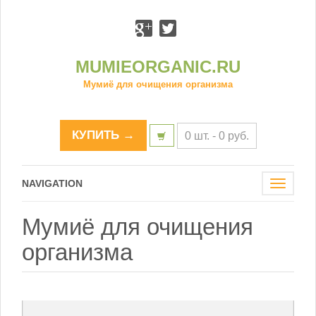
MUMIEORGANIC.RU
Мумиё для очищения организма
КУПИТЬ →
0 шт. -
0
р
уб.
NAVIGATION
Toggle
navigat
Мумиё для очищения
организма