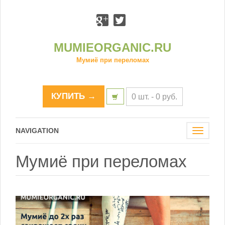
MUMIEORGANIC.RU
Мумиё при переломах
КУПИТЬ →
0 шт. -
0
р
уб.
NAVIGATION
Toggle
navigat
Мумиё при переломах